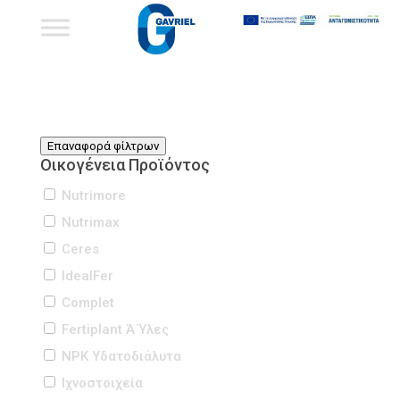
Επαναφορά φίλτρων
Οικογένεια Προϊόντος
Nutrimore
Nutrimax
Ceres
IdealFer
Complet
Fertiplant Ά Ύλες
NPK Υδατοδιάλυτα
Iχνοστοιχεία