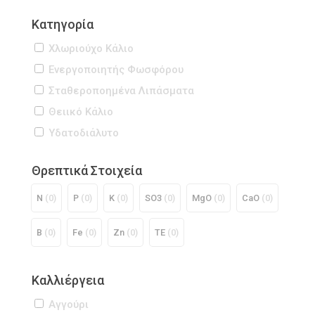
Κατηγορία
Χλωριούχο Κάλιο
Ενεργοποιητής Φωσφόρου
Σταθεροποημένα Λιπάσματα
Θειικό Κάλιο
Υδατοδιάλυτο
Θρεπτικά Στοιχεία
Ν
(0)
P
(0)
K
(0)
SO3
(0)
MgO
(0)
CaO
(0)
B
(0)
Fe
(0)
Zn
(0)
TE
(0)
Καλλιέργεια
Αγγούρι