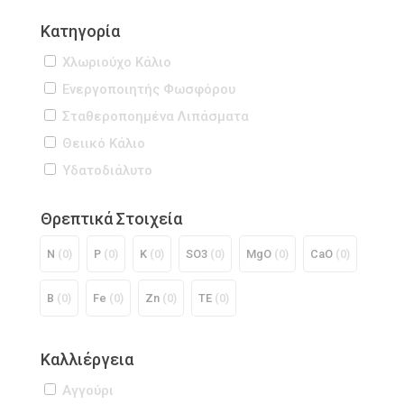
Κατηγορία
Χλωριούχο Κάλιο
Ενεργοποιητής Φωσφόρου
Σταθεροποημένα Λιπάσματα
Θειικό Κάλιο
Υδατοδιάλυτο
Θρεπτικά Στοιχεία
Ν
(0)
P
(0)
K
(0)
SO3
(0)
MgO
(0)
CaO
(0)
B
(0)
Fe
(0)
Zn
(0)
TE
(0)
Καλλιέργεια
Αγγούρι