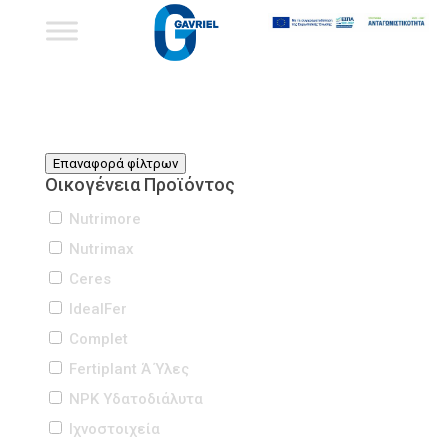
Επαναφορά φίλτρων
Οικογένεια Προϊόντος
Nutrimore
Nutrimax
Ceres
IdealFer
Complet
Fertiplant Ά Ύλες
NPK Υδατοδιάλυτα
Iχνοστοιχεία