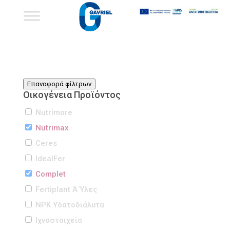
Επαναφορά φίλτρων
Οικογένεια Προϊόντος
Nutrimore
Nutrimax
Ceres
IdealFer
Complet
Fertiplant Ά Ύλες
NPK Υδατοδιάλυτα
Iχνοστοιχεία