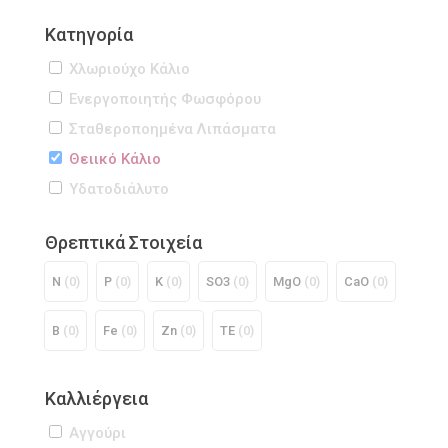
Κατηγορία
Χλωριούχο Κάλιο
Ενεργοποιητής Φωσφόρου
Σταθεροποημένα Λιπάσματα
Θειικό Κάλιο
Υδατοδιάλυτο
Θρεπτικά Στοιχεία
Ν
(0)
P
(0)
K
(0)
SO3
(0)
MgO
(0)
CaO
(0)
B
(0)
Fe
(0)
Zn
(0)
TE
(0)
Καλλιέργεια
Αγγούρι