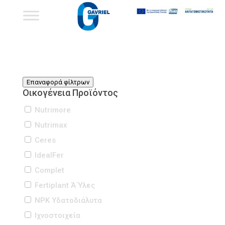
Επαναφορά φίλτρων
Οικογένεια Προϊόντος
Nutrimore
Nutrimax
Ceres
IdealFer
Complet
Fertiplant Ά Ύλες
NPK Υδατοδιάλυτα
Iχνοστοιχεία