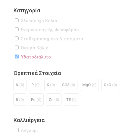
Κατηγορία
Χλωριούχο Κάλιο
Ενεργοποιητής Φωσφόρου
Σταθεροποημένα Λιπάσματα
Θειικό Κάλιο
Υδατοδιάλυτο
Θρεπτικά Στοιχεία
Ν
(0)
P
(0)
K
(0)
SO3
(0)
MgO
(0)
CaO
(0)
B
(0)
Fe
(0)
Zn
(0)
TE
(0)
Καλλιέργεια
Αγγούρι