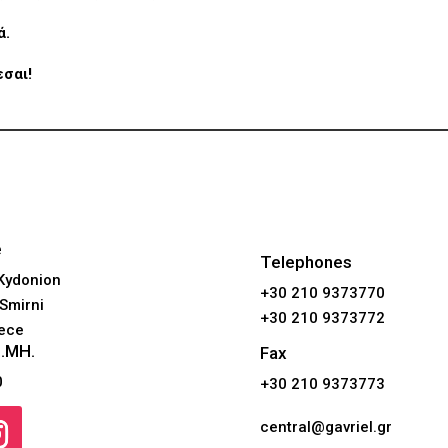
ά.
εσαι!
e
Telephones
 Kydonion
+30 210 9373770
Smirni
+30 210 9373772
eece
Ε.ΜΗ.
Fax
0
+30 210 9373773
central@gavriel.gr