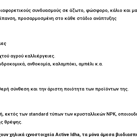
διαφορετικούς συνδυασμούς σε άζωτο, φώσφορο, κάλιο και μα
 λίπανση, προσαρμοσμένη στο κάθε στάδιο ανάπτυξης
ιες
χτού αγρού καλλιέργειες.
νδροκομικά, ανθοκομία, καλαμπόκι, αμπέλι κ.α.
αθερή σύνθεση και την άριστη ποιότητα των προϊόντων της.
ή, εκτός των standard τύπων των κρυσταλλικών NPK, οποιουδ
ης θρέψης.
ουν χηλικά ιχνοστοιχεία
Active
Idha
, τα μόνα άμεσα βιοδιασ