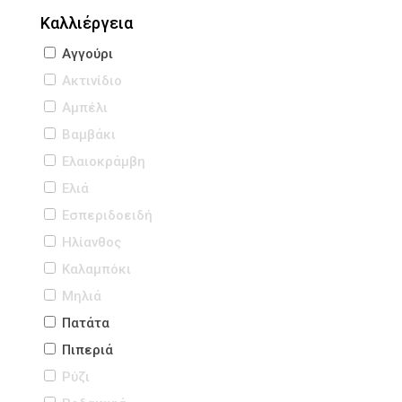
Καλλιέργεια
Αγγούρι
Ακτινίδιο
Αμπέλι
Βαμβάκι
Ελαιοκράμβη
Ελιά
Εσπεριδοειδή
Ηλίανθος
Καλαμπόκι
Μηλιά
Πατάτα
Πιπεριά
Ρύζι