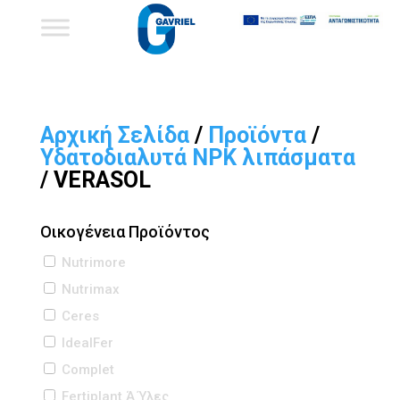
Αρχική Σελίδα
/
Προϊόντα
/
Υδατοδιαλυτά NPK λιπάσματα
/ VERASOL
Οικογένεια Προϊόντος
Nutrimore
Nutrimax
Ceres
IdealFer
Complet
Fertiplant Ά Ύλες