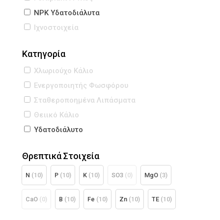
NPK Υδατοδιάλυτα
Iχνοστοιχεία
Κατηγορία
Χλωριούχο Κάλιο
Ενεργοποιητής Φωσφόρου
Σταθεροποημένα Λιπάσματα
Θειικό Κάλιο
Υδατοδιάλυτο
Θρεπτικά Στοιχεία
Ν
(10)
P
(10)
K
(10)
SO3
(0)
MgO
(3)
CaO
(0)
B
(10)
Fe
(10)
Zn
(10)
TE
(10)