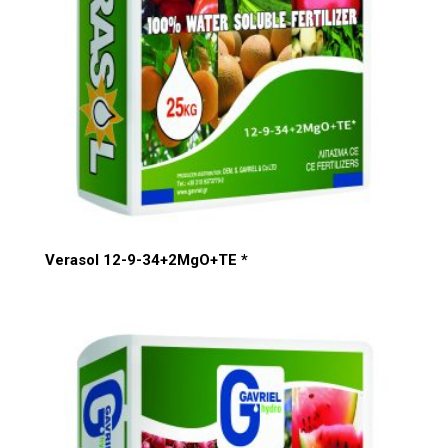
Verasol 12-9-34+2MgO+TE *